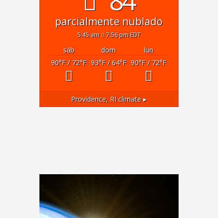
84°
parcialmente nublado
5:45 am
7:56 pm EDT
sáb
dom
lun
90
°F
/ 72
°F
93
°F
/ 64
°F
90
°F
/ 72
°F
Providence, RI
climate ▸