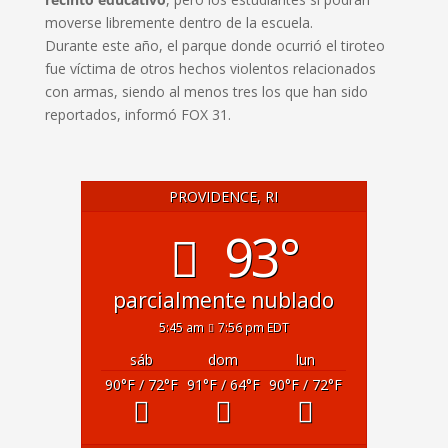
moverse libremente dentro de la escuela.
Durante este año, el parque donde ocurrió el tiroteo
fue víctima de otros hechos violentos relacionados
con armas, siendo al menos tres los que han sido
reportados, informó FOX 31.
PROVIDENCE, RI
93°
parcialmente nublado
5:45 am
7:56 pm EDT
sáb
dom
lun
90
°F
/ 72
°F
91
°F
/ 64
°F
90
°F
/ 72
°F