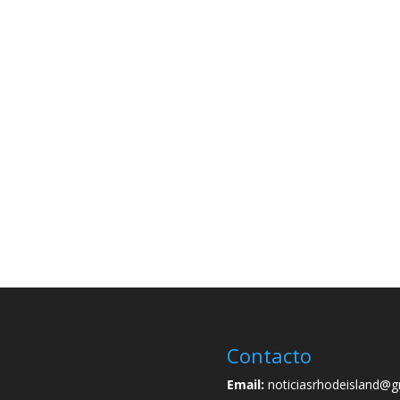
Contacto
Email:
noticiasrhodeisland@g