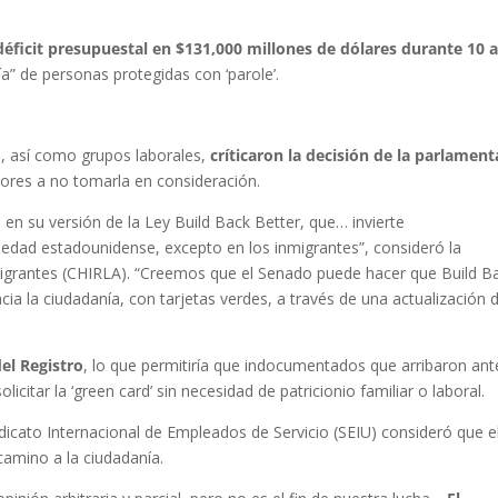
déficit presupuestal en $131,000 millones de dólares durante 10 
” de personas protegidas con ‘parole’.
s, así como grupos laborales,
críticaron la decisión de la parlament
ores a no tomarla en consideración.
 en su versión de la Ley Build Back Better, que… invierte
ciedad estadounidense, excepto en los inmigrantes”, consideró la
igrantes (CHIRLA). “Creemos que el Senado puede hacer que Build B
cia la ciudadanía, con tarjetas verdes, a través de una actualización d
del Registro
, lo que permitiría que indocumentados que arribaron ant
citar la ‘green card’ sin necesidad de patricionio familiar o laboral.
dicato Internacional de Empleados de Servicio (SEIU) consideró que e
camino a la ciudadanía.