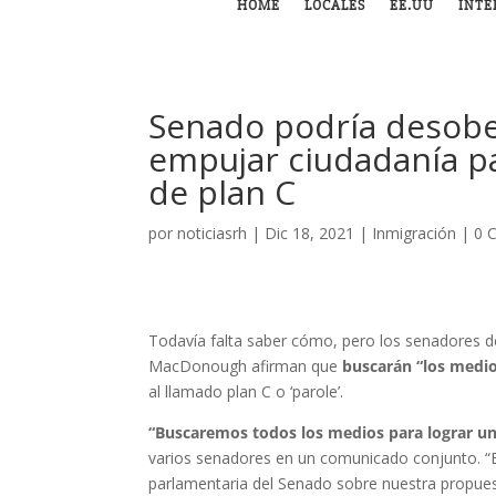
HOME
LOCALES
EE.UU
INTE
Senado podría desobe
empujar ciudadanía p
de plan C
por
noticiasrh
|
Dic 18, 2021
|
Inmigración
|
0 
Todavía falta saber cómo, pero los senadores d
MacDonough afirman que
buscarán “los medio
al llamado plan C o ‘parole’.
“Buscaremos todos los medios para lograr un 
varios senadores en un comunicado conjunto. “E
parlamentaria del Senado sobre nuestra propues