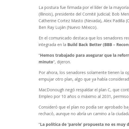
La postura fue firmada por el líder de la mayor
(Illinois), presidente del Comité Judicial; Bob M
Catherine Cortez Masto (Nevada), Alex Padilla (C
Ben Ray Luján (Nuevo México).
En el comunicado destaca que los senadores rec
integrada en la
Build Back Better (BBB – Recon
“
Hemos trabajado para asegurar que la refor
minuto
“, dijeron.
Por ahora, los senadores solamente tienen la op
empujar otro plan, algo que ya había considera
MacDonough negó respaldar el plan C, que co
Empleo por 10 años o máximo al 2031, permisos 
Consideró que el plan no podía ser aprobado baj
rechacó, aunque no abría un camino a la ciudada
“
La política de ‘parole’ propuesta no es muy