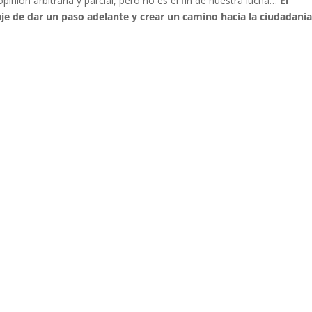
inión arbitraria y parcial, pero no es el fin de nuestra lucha…
El
aje de dar un paso adelante y crear un camino hacia la ciudadaní