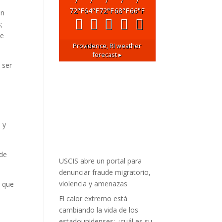
/
/
/
/
/
72
°F
64
°F
72
°F
68
°F
66
°F
in
;
te
Providence, RI
weather
forecast ▸
 ser
 y
 de
USCIS abre un portal para
denunciar fraude migratorio,
violencia y amenazas
s que
El calor extremo está
cambiando la vida de los
estadounidenses: ¿cuál es su