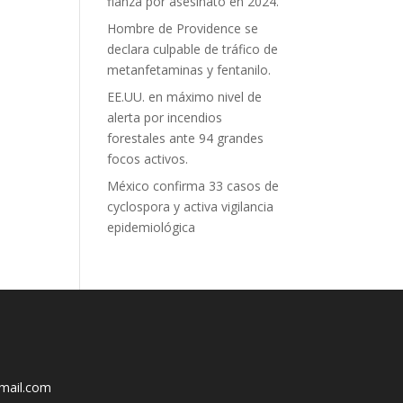
fianza por asesinato en 2024.
Hombre de Providence se
declara culpable de tráfico de
metanfetaminas y fentanilo.
EE.UU. en máximo nivel de
alerta por incendios
forestales ante 94 grandes
focos activos.
México confirma 33 casos de
cyclospora y activa vigilancia
epidemiológica
mail.com