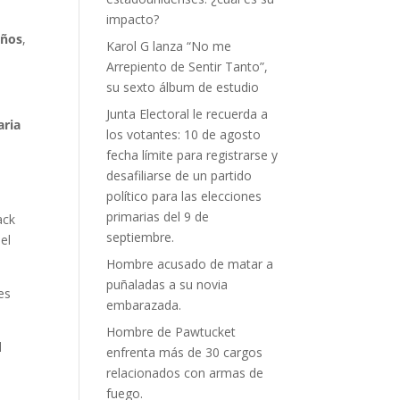
impacto?
años
,
Karol G lanza “No me
Arrepiento de Sentir Tanto”,
su sexto álbum de estudio
Junta Electoral le recuerda a
aria
los votantes: 10 de agosto
fecha límite para registrarse y
desafiliarse de un partido
político para las elecciones
primarias del 9 de
ack
septiembre.
el
Hombre acusado de matar a
puñaladas a su novia
es
embarazada.
Hombre de Pawtucket
l
enfrenta más de 30 cargos
relacionados con armas de
fuego.