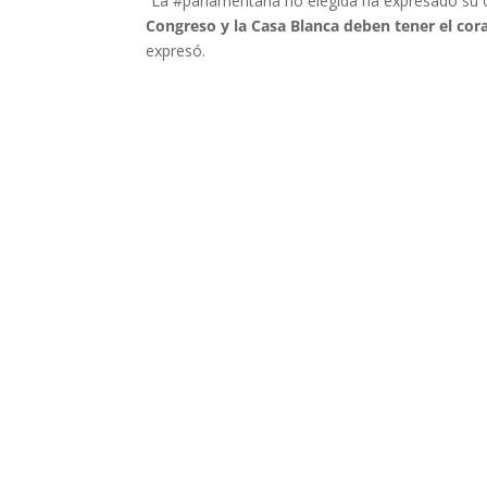
“La #parlamentaria no elegida ha expresado su op
Congreso y la Casa Blanca deben tener el cor
expresó.