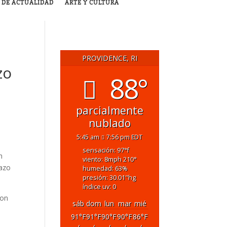
 DE ACTUALIDAD
ARTE Y CULTURA
PROVIDENCE, RI
zo
88°
parcialmente
nublado
5:45 am
7:56 pm EDT
sensación: 97
°f
h
viento: 8
mph
210
°
hazo
humedad: 63
%
presión: 30.01
"hg
índice uv: 0
ron
sáb
dom
lun
mar
mié
91
°F
91
°F
90
°F
90
°F
86
°F