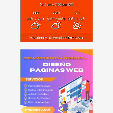
5:45 am
7:56 pm EDT
sáb
dom
lun
90
°F
/ 72
°F
93
°F
/ 66
°F
90
°F
/ 72
°F
Providence, RI
weather forecast ▸