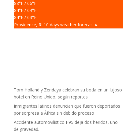
88
°F
/ 66
°F
84
°F
/ 64
°F
84
°F
/ 63
°F
Providence, RI
10 days weather forecast ▸
Tom Holland y Zendaya celebran su boda en un lujoso
hotel en Reino Unido, según reportes
Inmigrantes latinos denuncian que fueron deportados
por sorpresa a África sin debido proceso
Accidente automovilístico I-95 deja dos heridos, uno
de gravedad.