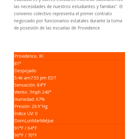
las necesidades de nuestros estudiantes y familias”.
El
convenio colectivo representa el primer contrato
negociado por funcionarios estatales durante la toma
de posesión de las escuelas de Providence
Providence, RI
81°
Despejado
5:46 am
7:55 pm EDT
Sensación: 84
°F
Viento: 7
mph
240
°
Humedad: 67
%
Presión: 29.9
"Hg
Índice UV: 0
Dom
Lun
Mar
Mié
Jue
91
°F
/ 64
°F
90
°F
/ 70
°F