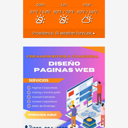
dom
lun
mar
91
°F
/ 64
°F
90
°F
/ 70
°F
90
°F
/ 66
°F
Providence, RI
weather forecast ▸