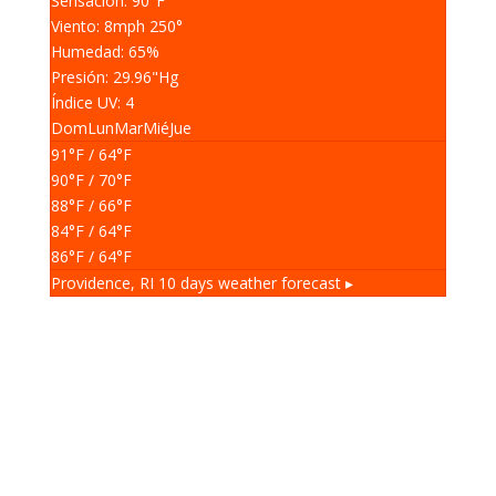
Sensación: 90
°F
Viento: 8
mph
250
°
Humedad: 65
%
Presión: 29.96
"Hg
Índice UV: 4
Dom
Lun
Mar
Mié
Jue
91
°F
/ 64
°F
90
°F
/ 70
°F
88
°F
/ 66
°F
84
°F
/ 64
°F
86
°F
/ 64
°F
Providence, RI
10 days weather forecast ▸