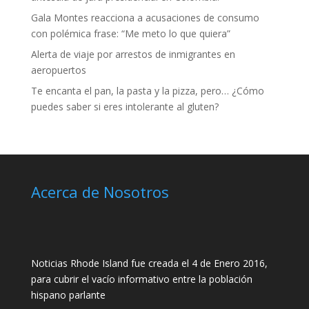
Gala Montes reacciona a acusaciones de consumo
con polémica frase: “Me meto lo que quiera”
Alerta de viaje por arrestos de inmigrantes en
aeropuertos
Te encanta el pan, la pasta y la pizza, pero… ¿Cómo
puedes saber si eres intolerante al gluten?
Acerca de Nosotros
Noticias Rhode Island fue creada el 4 de Enero 2016,
para cubrir el vacío informativo entre la población
hispano parlante