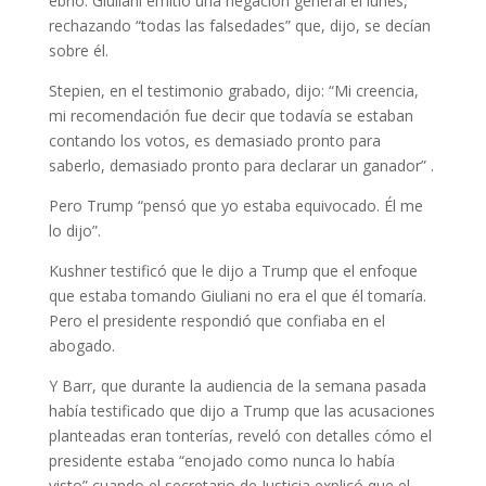
ebrio. Giuliani emitió una negación general el lunes,
rechazando “todas las falsedades” que, dijo, se decían
sobre él.
Stepien, en el testimonio grabado, dijo: “Mi creencia,
mi recomendación fue decir que todavía se estaban
contando los votos, es demasiado pronto para
saberlo, demasiado pronto para declarar un ganador” .
Pero Trump “pensó que yo estaba equivocado. Él me
lo dijo”.
Kushner testificó que le dijo a Trump que el enfoque
que estaba tomando Giuliani no era el que él tomaría.
Pero el presidente respondió que confiaba en el
abogado.
Y Barr, que durante la audiencia de la semana pasada
había testificado que dijo a Trump que las acusaciones
planteadas eran tonterías, reveló con detalles cómo el
presidente estaba “enojado como nunca lo había
visto” cuando el secretario de Justicia explicó que el