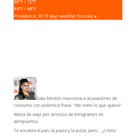
88
°F
/ 72
°F
84
°F
/ 68
°F
Providence, RI
10 days weather forecast ▸
Gala Montes reacciona a acusaciones de
consumo con polémica frase: “Me meto lo que quiera”
Alerta de viaje por arrestos de inmigrantes en
aeropuertos
Te encanta el pan, la pasta y la pizza, pero… ¿Cómo