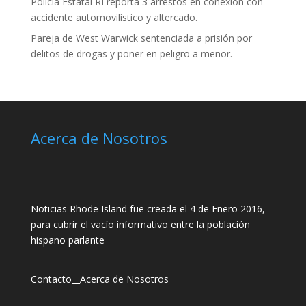
Policía Estatal RI reporta 3 arrestos en conexión con
accidente automovilístico y altercado.
Pareja de West Warwick sentenciada a prisión por
delitos de drogas y poner en peligro a menor.
Acerca de Nosotros
Noticias Rhode Island fue creada el 4 de Enero 2016,
para cubrir el vacío informativo entre la población
hispano parlante
Contacto
__
Acerca de Nosotros