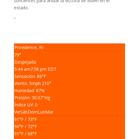
suficientes para anular la victoria de Biden en el
estado.
”
Providence, RI
79°
Despejado
5:44 am
7:58 pm EDT
Sensación: 86
°F
Viento: 5
mph
210
°
Humedad: 87
%
Presión: 30.07
"Hg
Índice UV: 0
Vie
Sáb
Dom
Lun
Mar
91
°F
/ 73
°F
90
°F
/ 72
°F
91
°F
/ 68
°F