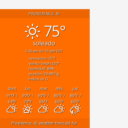
PROVIDENCE, RI
75°
soleado
5:46 am
7:55 pm EDT
sensación: 75
°f
viento: 5
mph
220
°
humedad: 84
%
presión: 29.98
"hg
índice uv: 0
dom
lun
mar
mié
jue
91
°F
/
90
°F
/
90
°F
/
86
°F
/
86
°F
/
64
°F
70
°F
66
°F
66
°F
66
°F
Providence, RI
weather forecast for