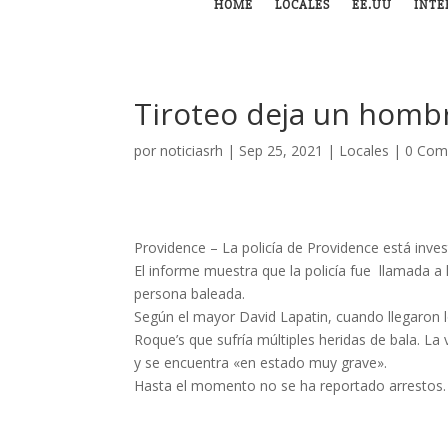
HOME
LOCALES
EE.UU
INTE
Tiroteo deja un homb
por
noticiasrh
|
Sep 25, 2021
|
Locales
|
0 Com
Providence – La policía de Providence está inve
El informe muestra que la policía fue llamada a
persona baleada.
Según el mayor David Lapatin, cuando llegaron l
Roque’s que sufría múltiples heridas de bala. La 
y se encuentra «en estado muy grave».
Hasta el momento no se ha reportado arrestos.