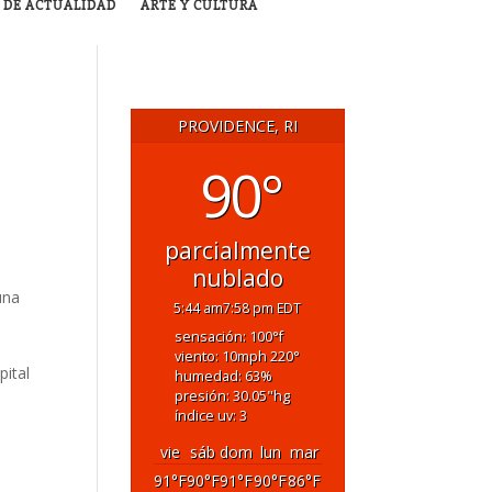
 DE ACTUALIDAD
ARTE Y CULTURA
PROVIDENCE, RI
90°
parcialmente
nublado
una
5:44 am
7:58 pm EDT
sensación: 100
°f
viento: 10
mph
220
°
pital
humedad: 63
%
presión: 30.05
"hg
índice uv: 3
vie
sáb
dom
lun
mar
91
°F
90
°F
91
°F
90
°F
86
°F