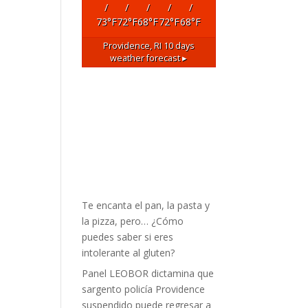
/
/
/
/
/
73
°F
72
°F
68
°F
72
°F
68
°F
Providence, RI
10 days
weather forecast ▸
Te encanta el pan, la pasta y
la pizza, pero… ¿Cómo
puedes saber si eres
intolerante al gluten?
Panel LEOBOR dictamina que
sargento policía Providence
suspendido puede regresar a