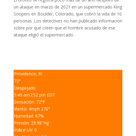
un ataque en marzo de 2021 en un supermercado King
Soopers en Boulder, Colorado, que cobró la vida de 10
personas. Los detectives no han publicado información
sobre por qué creen que el hombre acusado de ese
ataque eligió el supermercado.
Providence, RI
72°
Despejado
5:49 am
7:52 pm EDT
Sensación: 72
°F
Viento: 4
mph
270
°
Humedad: 67
%
Presión: 29.98
"Hg
Índice UV: 0