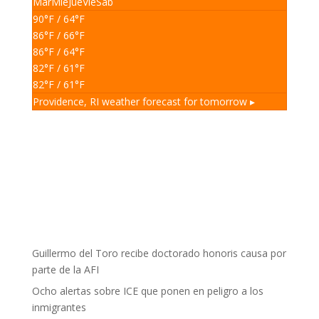
Mar
Mié
Jue
Vie
Sáb
90
°F
/ 64
°F
86
°F
/ 66
°F
86
°F
/ 64
°F
82
°F
/ 61
°F
82
°F
/ 61
°F
Providence, RI
weather forecast for tomorrow ▸
Guillermo del Toro recibe doctorado honoris causa por
parte de la AFI
Ocho alertas sobre ICE que ponen en peligro a los
inmigrantes