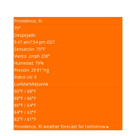
Providence, RI
75°
Despejado
5:47 am
7:54 pm EDT
Sensación: 75
°F
Viento: 2
mph
230
°
Humedad: 79
%
Presión: 29.91
"Hg
Índice UV: 0
Lun
Mar
Mié
Jue
Vie
90
°F
/ 68
°F
88
°F
/ 66
°F
86
°F
/ 64
°F
84
°F
/ 63
°F
82
°F
/ 61
°F
Providence, RI
weather forecast for tomorrow ▸