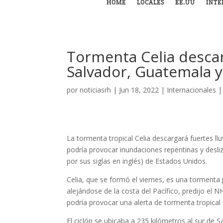
HOME
LOCALES
EE.UU
INTE
Tormenta Celia descarg
Salvador, Guatemala y
por
noticiasrh
|
Jun 18, 2022
|
Internacionales
La tormenta tropical Celia descargará fuertes ll
podría provocar inundaciones repentinas y desliz
por sus siglas en inglés) de Estados Unidos.
Celia, que se formó el viernes, es una torment
alejándose de la costa del Pacífico, predijo el
podría provocar una alerta de tormenta tropical 
El ciclón se ubicaba a 235 kilómetros al sur de 