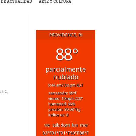
 DE ACTUALIDAD
ARTE Y CULTURA
PROVIDENCE, RI
88°
parcialmente
nublado
5:44 am
7:58 pm EDT
(NHC,
sensación: 99
°f
viento: 10
mph
220
°
humedad: 65
%
presión: 30.08
"hg
índice uv: 8
vie
sáb
dom
lun
mar
93
°F
91
°F
91
°F
90
°F
88
°F