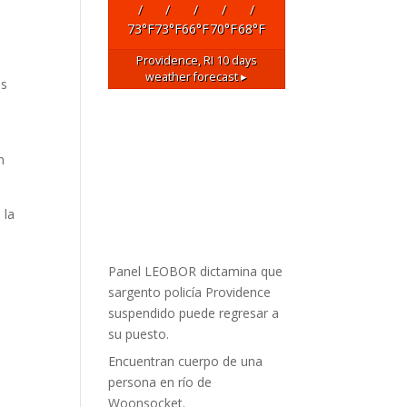
/
/
/
/
/
73
°F
73
°F
66
°F
70
°F
68
°F
Providence, RI
10 days
weather forecast ▸
os
n
 la
Panel LEOBOR dictamina que
sargento policía Providence
suspendido puede regresar a
su puesto.
Encuentran cuerpo de una
persona en río de
Woonsocket.