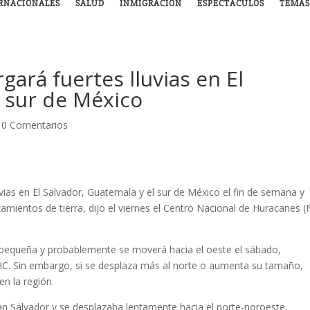
RNACIONALES
SALUD
INMIGRACIÓN
ESPECTÁCULOS
TEMAS
ará fuertes lluvias en El
 sur de México
|
0 Comentarios
uvias en El Salvador, Guatemala y el sur de México el fin de semana y
amientos de tierra, dijo el viernes el Centro Nacional de Huracanes 
a pequeña y probablemente se moverá hacia el oeste el sábado,
 NHC. Sin embargo, si se desplaza más al norte o aumenta su tamaño,
en la región.
San Salvador y se desplazaba lentamente hacia el norte-noroeste,