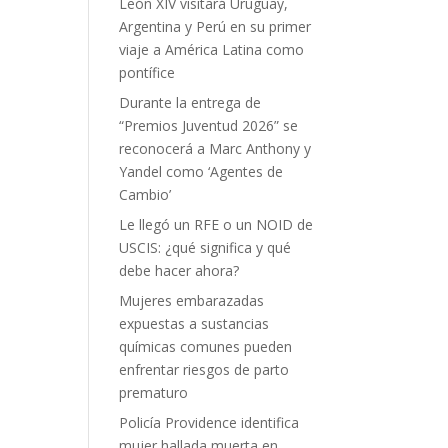
León XIV visitará Uruguay,
Argentina y Perú en su primer
viaje a América Latina como
pontífice
Durante la entrega de
“Premios Juventud 2026” se
reconocerá a Marc Anthony y
Yandel como ‘Agentes de
Cambio’
Le llegó un RFE o un NOID de
USCIS: ¿qué significa y qué
debe hacer ahora?
Mujeres embarazadas
expuestas a sustancias
químicas comunes pueden
enfrentar riesgos de parto
prematuro
Policía Providence identifica
mujer hallada muerta en