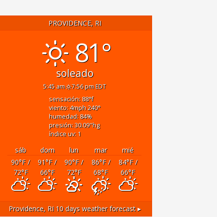
PROVIDENCE, RI
81°
soleado
5:45 am
7:56 pm EDT
sensación: 88
°f
viento: 4
mph
240
°
humedad: 84
%
presión: 30.09
"hg
índice uv: 1
sáb
dom
lun
mar
mié
90
°F
/
91
°F
/
90
°F
/
86
°F
/
84
°F
/
72
°F
66
°F
72
°F
68
°F
66
°F
Providence, RI
10 days weather forecast ▸