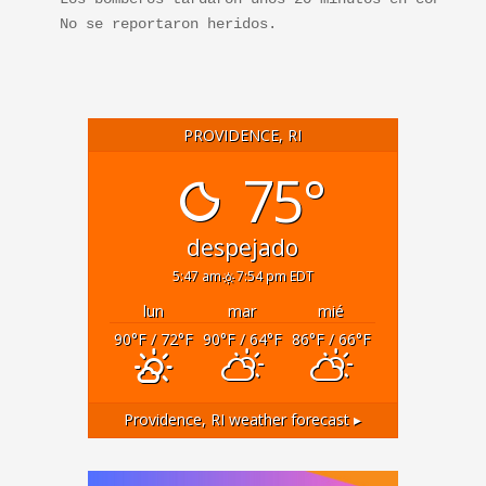
No se reportaron heridos.
PROVIDENCE, RI
75°
despejado
5:47 am
7:54 pm EDT
lun
mar
mié
90
°F
/ 72
°F
90
°F
/ 64
°F
86
°F
/ 66
°F
Providence, RI
weather forecast ▸