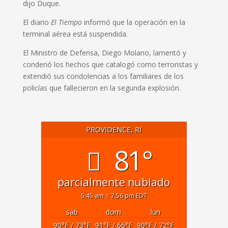
dijo Duque.
El diario
El Tiempo
informó que la operación en la
terminal aérea está suspendida.
El Ministro de Defensa, Diego Molano, lamentó y
condenó los hechos que catalogó como terroristas y
extendió sus condolencias a los familiares de los
policías que fallecieron en la segunda explosión.
PROVIDENCE, RI
81°
parcialmente nublado
5:45 am
7:56 pm EDT
sáb
dom
lun
90
°F
/ 73
°F
91
°F
/ 66
°F
90
°F
/ 72
°F