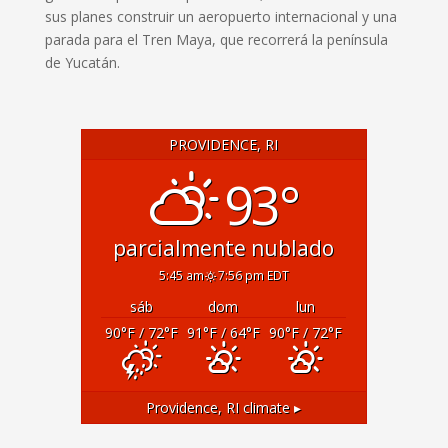
sus planes construir un aeropuerto internacional y una
parada para el Tren Maya, que recorrerá la península
de Yucatán.
PROVIDENCE, RI
93°
parcialmente nublado
5:45 am
7:56 pm EDT
sáb
dom
lun
90
°F
/ 72
°F
91
°F
/ 64
°F
90
°F
/ 72
°F
Providence, RI
climate ▸