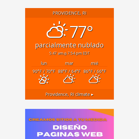
PROVIDENCE, RI
77°
parcialmente nublado
5:47 am
7:54 pm EDT
lun
mar
mié
90
°F
/ 70
°F
88
°F
/ 64
°F
86
°F
/ 66
°F
Providence, RI
climate ▸