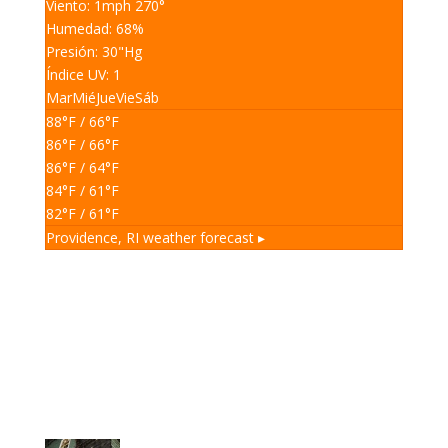
Viento: 1
mph
270
°
Humedad: 68
%
Presión: 30
"Hg
Índice UV: 1
Mar
Mié
Jue
Vie
Sáb
88
°F
/ 66
°F
86
°F
/ 66
°F
86
°F
/ 64
°F
84
°F
/ 61
°F
82
°F
/ 61
°F
Providence, RI
weather forecast ▸