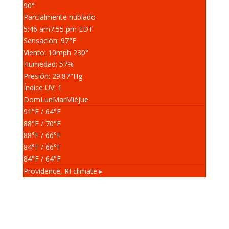
90°
Parcialmente nublado
5:46 am
7:55 pm EDT
Sensación: 97
°F
Viento: 10
mph
230
°
Humedad: 57
%
Presión: 29.87
"Hg
Índice UV: 1
Dom
Lun
Mar
Mié
Jue
91
°F
/ 64
°F
88
°F
/ 70
°F
88
°F
/ 66
°F
84
°F
/ 66
°F
84
°F
/ 64
°F
Providence, RI
climate ▸