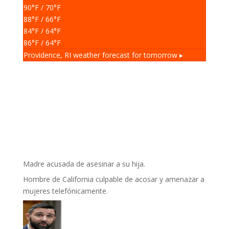
90
°F
/ 70
°F
88
°F
/ 66
°F
84
°F
/ 64
°F
86
°F
/ 64
°F
Providence, RI
weather forecast for tomorrow ▸
Madre acusada de asesinar a su hija.
Hombre de California culpable de acosar y amenazar a
mujeres telefónicamente.