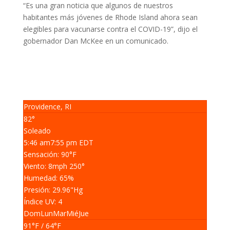
“Es una gran noticia que algunos de nuestros
habitantes más jóvenes de Rhode Island ahora sean
elegibles para vacunarse contra el COVID-19”, dijo el
gobernador Dan McKee en un comunicado.
Providence, RI
82°
Soleado
5:46 am
7:55 pm EDT
Sensación: 90
°F
Viento: 8
mph
250
°
Humedad: 65
%
Presión: 29.96
"Hg
Índice UV: 4
Dom
Lun
Mar
Mié
Jue
91
°F
/ 64
°F