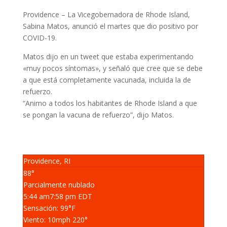
Providence – La Vicegobernadora de Rhode Island,
Sabina Matos, anunció el martes que dio positivo por
COVID-19.
Matos dijo en un tweet que estaba experimentando
«muy pocos síntomas», y señaló que cree que se debe
a que está completamente vacunada, incluida la de
refuerzo.
“Animo a todos los habitantes de Rhode Island a que
se pongan la vacuna de refuerzo”, dijo Matos.
Providence, RI
88°
Parcialmente nublado
5:44 am
7:58 pm EDT
Sensación: 99
°F
Viento: 10
mph
220
°