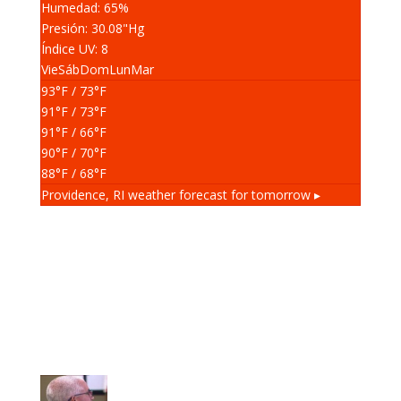
Humedad: 65
%
Presión: 30.08
"Hg
Índice UV: 8
Vie
Sáb
Dom
Lun
Mar
93
°F
/ 73
°F
91
°F
/ 73
°F
91
°F
/ 66
°F
90
°F
/ 70
°F
88
°F
/ 68
°F
Providence, RI
weather forecast for tomorrow ▸