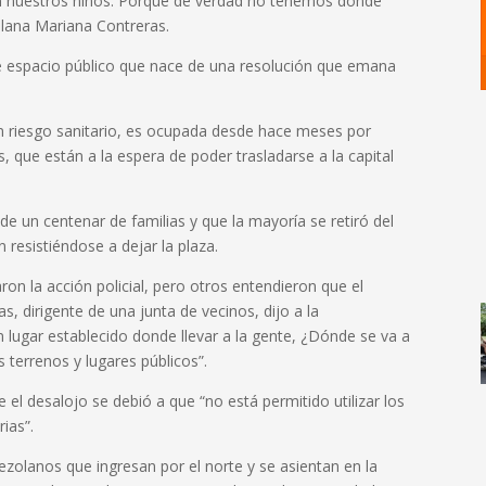
 nuestros niños. Porque de verdad no tenemos donde
olana Mariana Contreras.
e espacio público que nace de una resolución que emana
en riesgo sanitario, es ocupada desde hace meses por
 que están a la espera de poder trasladarse a la capital
de un centenar de familias y que la mayoría se retiró del
resistiéndose a dejar la plaza.
on la acción policial, pero otros entendieron que el
s, dirigente de una junta de vecinos, dijo a la
 lugar establecido donde llevar a la gente, ¿Dónde se va a
 terrenos y lugares públicos”.
e el desalojo se debió a que “no está permitido utilizar los
ias”.
ezolanos que ingresan por el norte y se asientan en la