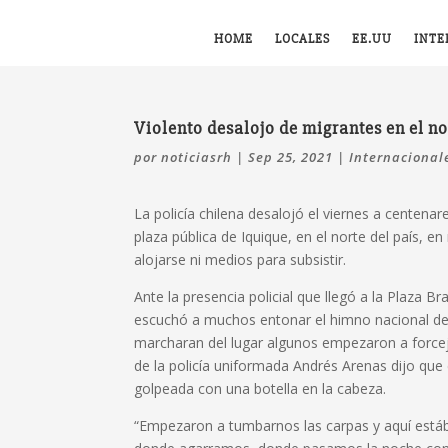
HOME
LOCALES
EE.UU
INTE
Violento desalojo de migrantes en el no
por
noticiasrh
|
Sep 25, 2021
|
Internacional
La policía chilena desalojó el viernes a centen
plaza pública de Iquique, en el norte del país, 
alojarse ni medios para subsistir.
Ante la presencia policial que llegó a la Plaza Br
escuchó a muchos entonar el himno nacional de V
marcharan del lugar algunos empezaron a forceje
de la policía uniformada Andrés Arenas dijo que
golpeada con una botella en la cabeza.
“Empezaron a tumbarnos las carpas y aquí está