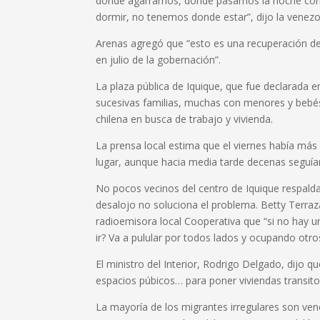
donde agarramos, donde pasamos la noche con
dormir, no tenemos donde estar”, dijo la venez
Arenas agregó que “esto es una recuperación d
en julio de la gobernación”.
La plaza pública de Iquique, que fue declarada 
sucesivas familias, muchas con menores y bebés,
chilena en busca de trabajo y vivienda.
La prensa local estima que el viernes había más 
lugar, aunque hacia media tarde decenas seguían 
No pocos vecinos del centro de Iquique respaldar
desalojo no soluciona el problema. Betty Terraza
radioemisora local Cooperativa que “si no hay un
ir? Va a pulular por todos lados y ocupando otros
El ministro del Interior, Rodrigo Delgado, dijo qu
espacios púbicos… para poner viviendas transitor
La mayoría de los migrantes irregulares son ven