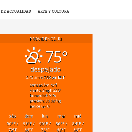
 DE ACTUALIDAD
ARTE Y CULTURA
PROVIDENCE, RI
75°
despejado
5:45 am
7:56 pm EDT
sensación: 75
°f
viento: 2
mph
220
°
humedad: 91
%
presión: 30.08
"hg
índice uv: 0
sáb
dom
lun
mar
mié
90
°F
/
93
°F
/
90
°F
/
86
°F
/
84
°F
/
72
°F
66
°F
72
°F
68
°F
66
°F