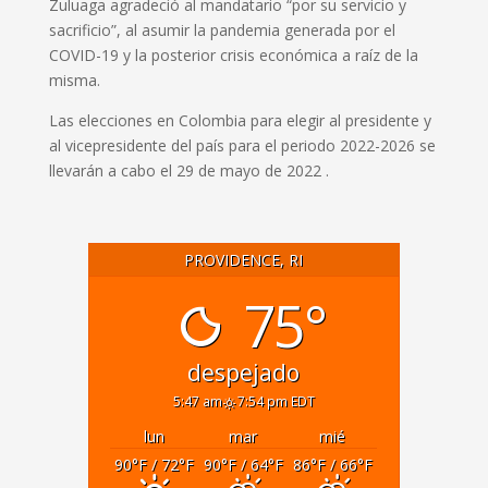
Zuluaga agradeció al mandatario “por su servicio y
sacrificio”, al asumir la pandemia generada por el
COVID-19 y la posterior crisis económica a raíz de la
misma.
Las elecciones en Colombia para elegir al presidente y
al vicepresidente del país para el periodo 2022-2026 se
llevarán a cabo el 29 de mayo de 2022 .
PROVIDENCE, RI
75°
despejado
5:47 am
7:54 pm EDT
lun
mar
mié
90
°F
/ 72
°F
90
°F
/ 64
°F
86
°F
/ 66
°F