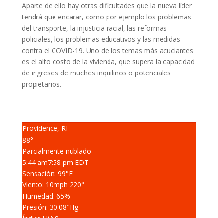
Aparte de ello hay otras dificultades que la nueva líder
tendrá que encarar, como por ejemplo los problemas
del transporte, la injusticia racial, las reformas
policiales, los problemas educativos y las medidas
contra el COVID-19. Uno de los temas más acuciantes
es el alto costo de la vivienda, que supera la capacidad
de ingresos de muchos inquilinos o potenciales
propietarios.
Providence, RI
88°
Parcialmente nublado
5:44 am
7:58 pm EDT
Sensación: 99
°F
Viento: 10
mph
220
°
Humedad: 65
%
Presión: 30.08
"Hg