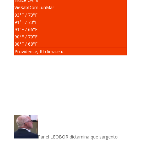
Índice UV: 8
Vie
Sáb
Dom
Lun
Mar
93
°F
/ 73
°F
91
°F
/ 73
°F
91
°F
/ 66
°F
90
°F
/ 70
°F
88
°F
/ 68
°F
Providence, RI
climate ▸
Panel LEOBOR dictamina que sargento