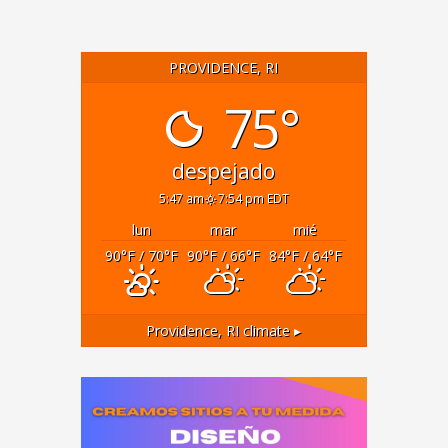
PROVIDENCE, RI
75°
despejado
5:47 am
7:54 pm EDT
lun
mar
mié
90
°F
/ 70
°F
90
°F
/ 66
°F
84
°F
/ 64
°F
Providence, RI
climate ▸