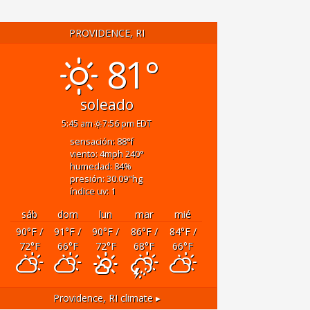
PROVIDENCE, RI
81°
soleado
5:45 am
7:56 pm EDT
sensación: 88
°f
viento: 4
mph
240
°
humedad: 84
%
presión: 30.09
"hg
índice uv: 1
sáb
dom
lun
mar
mié
90
°F
/
91
°F
/
90
°F
/
86
°F
/
84
°F
/
72
°F
66
°F
72
°F
68
°F
66
°F
Providence, RI
climate ▸