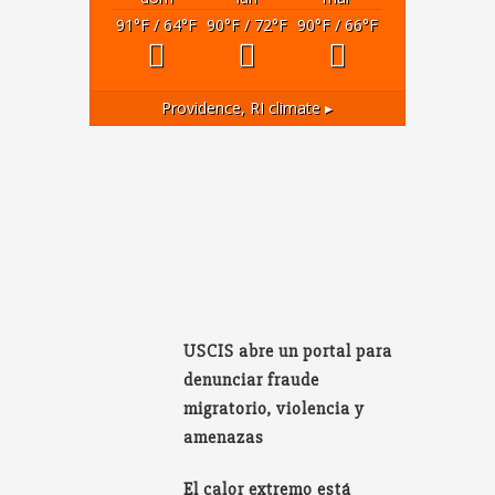
91
°F
/ 64
°F
90
°F
/ 72
°F
90
°F
/ 66
°F
Providence, RI
climate ▸
USCIS abre un portal para
denunciar fraude
migratorio, violencia y
amenazas
El calor extremo está