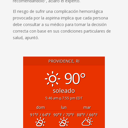
recomendándolo”, aclaró el experto.
El riesgo de sufrir una complicación hemorrágica
provocada por la aspirina implica que cada persona
debe consultar a su médico para tomar la decisión
correcta con base en sus condiciones particulares de
salud, apuntó.
PROVIDENCE, RI
90°
soleado
5:46 am
7:55 pm EDT
dom
lun
mar
91
°F
/ 64
°F
90
°F
/ 70
°F
88
°F
/ 66
°F