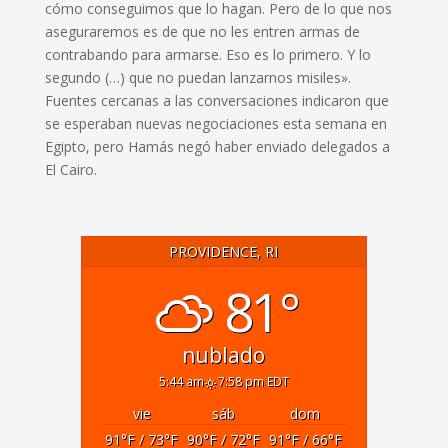
cómo conseguimos ​que lo hagan. Pero ​de lo que nos
aseguraremos es de que no les entren armas de
contrabando para armarse. Eso es lo primero. Y lo
segundo (…) que no puedan lanzarnos misiles».
Fuentes ​cercanas a las conversaciones indicaron ‌que
se esperaban nuevas negociaciones esta semana en
Egipto, pero Hamás negó haber ​enviado delegados a
El Cairo.
PROVIDENCE, RI
81°
nublado
5:44 am
7:58 pm EDT
vie
sáb
dom
91
°F
/ 73
°F
90
°F
/ 72
°F
91
°F
/ 66
°F