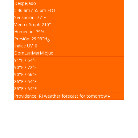
Despejado
5:46 am
7:55 pm EDT
Sensación: 77
°F
Viento: 5
mph
210
°
Humedad: 79
%
Presión: 29.99
"Hg
Índice UV: 0
Dom
Lun
Mar
Mié
Jue
91
°F
/ 64
°F
90
°F
/ 72
°F
90
°F
/ 66
°F
86
°F
/ 64
°F
86
°F
/ 64
°F
Providence, RI
weather forecast for tomorrow ▸