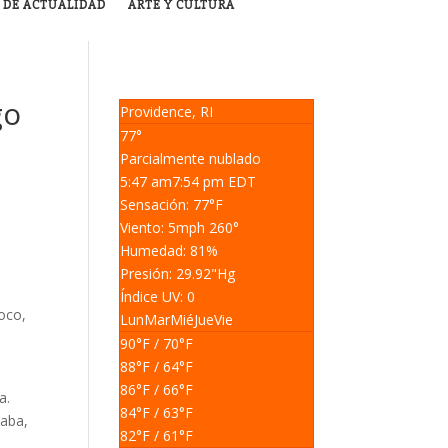
 DE ACTUALIDAD
ARTE Y CULTURA
go
Providence, RI
77°
Parcialmente nublado
5:47 am
7:54 pm EDT
Sensación: 77
°F
Viento: 5
mph
260
°
Humedad: 81
%
Presión: 29.92
"Hg
Índice UV: 0
oco,
Lun
Mar
Mié
Jue
Vie
90
°F
/ 70
°F
88
°F
/ 64
°F
86
°F
/ 66
°F
a.
84
°F
/ 63
°F
zaba,
82
°F
/ 61
°F