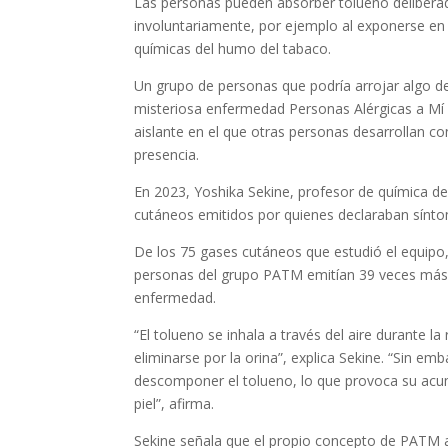
Las personas pueden absorber tolueno delibera
involuntariamente, por ejemplo al exponerse en 
químicas del humo del tabaco.
Un grupo de personas que podría arrojar algo d
misteriosa enfermedad Personas Alérgicas a Mí 
aislante en el que otras personas desarrollan co
presencia.
En 2023, Yoshika Sekine, profesor de química de
cutáneos emitidos por quienes declaraban sín
De los 75 gases cutáneos que estudió el equipo,
personas del grupo PATM emitían 39 veces más d
enfermedad.
“El tolueno se inhala a través del aire durante 
eliminarse por la orina”, explica Sekine. “Sin 
descomponer el tolueno, lo que provoca su acumu
piel”, afirma.
Sekine señala que el propio concepto de PATM a