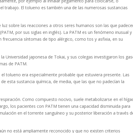
damente, por ejemplo al inhalar pegamento para colocarse, o
el trabajo. El tolueno es también una de las numerosas sustancias
e luz sobre las reacciones a otros seres humanos son las que padece
(PATM, por sus siglas en inglés). La PATM es un fenómeno inusual y
n frecuencia síntomas de tipo alérgico, como tos y asfixia, en su
 la Universidad japonesa de Tokai, y sus colegas investigaron los ga
tomas de PATM.
 el tolueno era especialmente probable que estuviera presente. Las
e esta sustancia química, de media, que las que no padecían la
la respiración. Como compuesto nocivo, suele metabolizarse en el híga
embargo, los pacientes con PATM tienen una capacidad disminuida para
lación en el torrente sanguíneo y su posterior liberación a través d
ún no está ampliamente reconocido y que no existen criterios