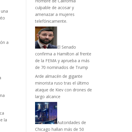
Hombre de California
culpable de acosar y
r una
amenazar a mujeres
nto
telefónicamente.
ión a
El Senado
confirma a Hamilton al frente
de la FEMA y aprueba a más
de 70 nominados de Trump
Arde almacén de gigante
a
minorista ruso tras el último
ataque de Kiev con drones de
una
largo alcance
ica
e la
Autoridades de
Chicago hallan más de 50