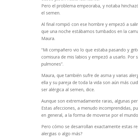
Pero el problema empeoraba, y notaba hinchazón
el semen.
Al final rompió con ese hombre y empezó a salir
que una noche estábamos tumbados en la cama d
Maura.
“Mi compañero vio lo que estaba pasando y gritó
comisura de mis labios y empezó a usarlo. Por s
pulmones”.
Maura, que también sufre de asma y varias alergi
ella y su pareja de toda la vida son aún más cui
ser alérgica al semen, dice.
Aunque son extremadamente raras, algunas perso
Estas afecciones, a menudo incomprendidas, puede
en general, a la forma de moverse por el mundo
Pero cómo se desarrollan exactamente estas rea
alergias o algo más?