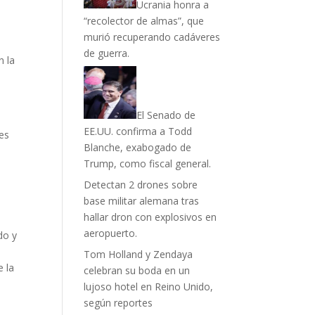
Ucrania honra a
“recolector de almas”, que
murió recuperando cadáveres
de guerra.
n la
El Senado de
EE.UU. confirma a Todd
ses
Blanche, exabogado de
Trump, como fiscal general.
Detectan 2 drones sobre
base militar alemana tras
hallar dron con explosivos en
aeropuerto.
do y
Tom Holland y Zendaya
e la
celebran su boda en un
lujoso hotel en Reino Unido,
según reportes