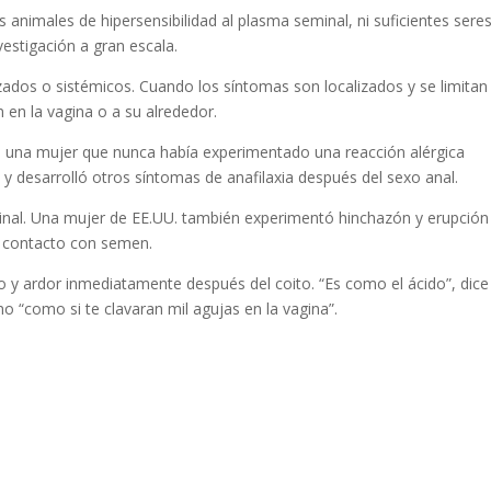
animales de hipersensibilidad al plasma seminal, ni suficientes sere
estigación a gran escala.
zados o sistémicos. Cuando los síntomas son localizados y se limitan 
 en la vagina o a su alrededor.
, una mujer que nunca había experimentado una reacción alérgica
 y desarrolló otros síntomas de anafilaxia después del sexo anal.
seminal. Una mujer de EE.UU. también experimentó hinchazón y erupción
n contacto con semen.
so y ardor inmediatamente después del coito. “Es como el ácido”, dice
o “como si te clavaran mil agujas en la vagina”.