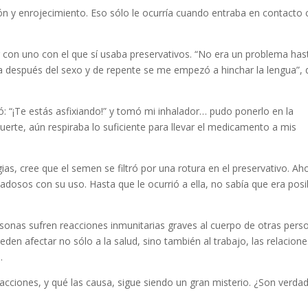
 y enrojecimiento. Eso sólo le ocurría cuando entraba en contacto
 con uno con el que sí usaba preservativos. “No era un problema has
espués del sexo y de repente se me empezó a hinchar la lengua”, 
: “¡Te estás asfixiando!” y tomó mi inhalador… pudo ponerlo en la
uerte, aún respiraba lo suficiente para llevar el medicamento a mis
as, cree que el semen se filtró por una rotura en el preservativo. Ah
dadosos con su uso. Hasta que le ocurrió a ella, no sabía que era posi
nas sufren reacciones inmunitarias graves al cuerpo de otras pers
n afectar no sólo a la salud, sino también al trabajo, las relacione
.
cciones, y qué las causa, sigue siendo un gran misterio. ¿Son verda