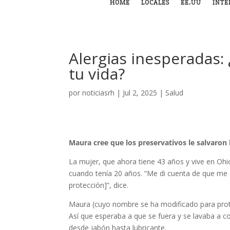
HOME
LOCALES
EE.UU
INTE
Alergias inesperadas:
tu vida?
por
noticiasrh
|
Jul 2, 2025
|
Salud
Maura cree que los preservativos le salvaron l
La mujer, que ahora tiene 43 años y vive en Oh
cuando tenía 20 años. “Me di cuenta de que me a
protección]”, dice.
Maura (cuyo nombre se ha modificado para prot
Así que esperaba a que se fuera y se lavaba a co
desde jabón hasta lubricante.