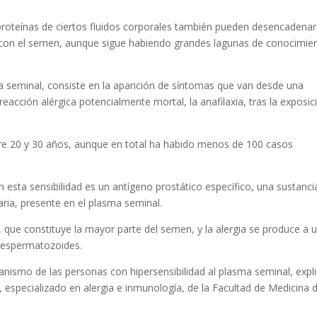
 proteínas de ciertos fluidos corporales también pueden desencadena
s con el semen, aunque sigue habiendo grandes lagunas de conocimie
ma seminal, consiste en la aparición de síntomas que van desde una
reacción alérgica potencialmente mortal, la anafilaxia, tras la exposic
re 20 y 30 años, aunque en total ha habido menos de 100 casos
esta sensibilidad es un antígeno prostático específico, una sustanci
ia, presente en el plasma seminal.
, que constituye la mayor parte del semen, y la alergia se produce a 
s espermatozoides.
nismo de las personas con hipersensibilidad al plasma seminal, expl
, especializado en alergia e inmunología, de la Facultad de Medicina d