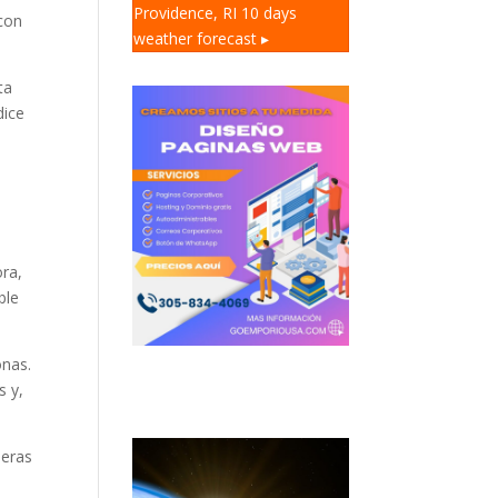
Providence, RI
10 days
 con
weather forecast ▸
ta
dice
ora,
ble
onas.
s y,
deras