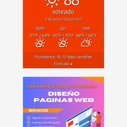
soleado
5:46 am
7:55 pm EDT
dom
lun
mar
91
°F
/ 64
°F
90
°F
/ 70
°F
88
°F
/ 66
°F
Providence, RI
10 days weather
forecast ▸