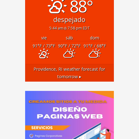
88°
despejado
5:44 am
7:58 pm EDT
vie
sáb
dom
91
°F
/ 73
°F
90
°F
/ 72
°F
91
°F
/ 68
°F
Providence, RI
weather forecast for
tomorrow ▸