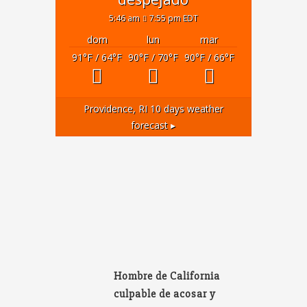
5:46 am
7:55 pm EDT
dom
lun
mar
91
°F
/ 64
°F
90
°F
/ 70
°F
90
°F
/ 66
°F
Providence, RI
10 days weather
forecast ▸
Hombre de California
culpable de acosar y