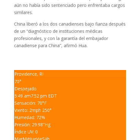
aún no había sido sentenciado pero enfrentaba cargos
similares.
China liberó a los dos canadienses bajo fianza después
de un “diagnóstico de instituciones médicas
profesionales, y con la garantía del embajador
canadiense para China”, afirmó Hua.
Providence, RI
70°
Despejado
5:49 am
7:52 pm EDT
Sensación: 70
°F
Viento: 2
mph
250
°
Humedad: 72
%
Presión: 29.98
"Hg
Índice UV: 0
Mar
Mié
Jue
Vie
Sáb