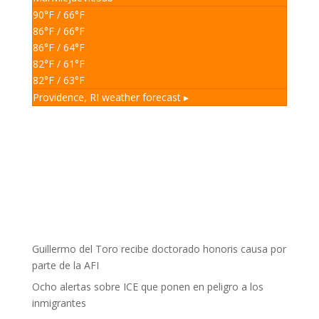
90
°F
/ 66
°F
86
°F
/ 66
°F
86
°F
/ 64
°F
82
°F
/ 61
°F
82
°F
/ 63
°F
Providence, RI
weather forecast ▸
Guillermo del Toro recibe doctorado honoris causa por
parte de la AFI
Ocho alertas sobre ICE que ponen en peligro a los
inmigrantes