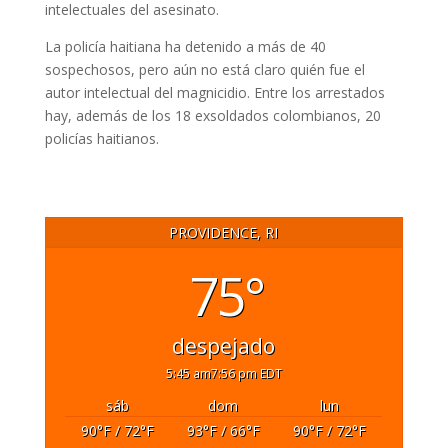
intelectuales del asesinato.
La policía haitiana ha detenido a más de 40
sospechosos, pero aún no está claro quién fue el
autor intelectual del magnicidio. Entre los arrestados
hay, además de los 18 exsoldados colombianos, 20
policías haitianos.
PROVIDENCE, RI
75°
despejado
5:45 am
7:56 pm EDT
sáb
dom
lun
90
°F
/ 72
°F
93
°F
/ 66
°F
90
°F
/ 72
°F