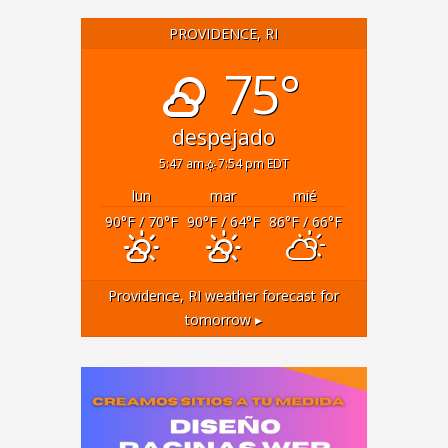
PROVIDENCE, RI
75°
despejado
5:47 am
7:54 pm EDT
lun
mar
mié
90
°F
/ 70
°F
90
°F
/ 64
°F
86
°F
/ 66
°F
Providence, RI
weather forecast for
tomorrow ▸