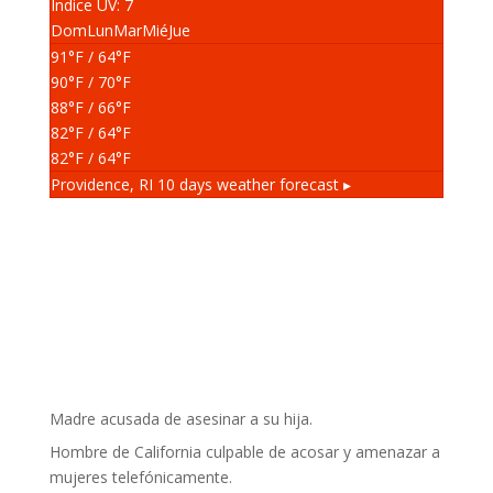
Índice UV: 7
Dom
Lun
Mar
Mié
Jue
91
°F
/ 64
°F
90
°F
/ 70
°F
88
°F
/ 66
°F
82
°F
/ 64
°F
82
°F
/ 64
°F
Providence, RI
10 days weather forecast ▸
Madre acusada de asesinar a su hija.
Hombre de California culpable de acosar y amenazar a
mujeres telefónicamente.