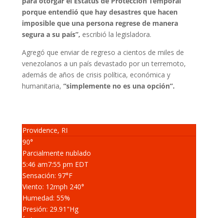
para otorgar el Estatus de Protección Temporal
porque entendió que hay desastres que hacen
imposible que una persona regrese de manera
segura a su país”,
escribió la legisladora.
Agregó que enviar de regreso a cientos de miles de
venezolanos a un país devastado por un terremoto,
además de años de crisis política, económica y
humanitaria,
“simplemente no es una opción”.
Providence, RI
90°
Parcialmente nublado
5:46 am
7:55 pm EDT
Sensación: 97
°F
Viento: 12
mph
240
°
Humedad: 55
%
Presión: 29.91
"Hg