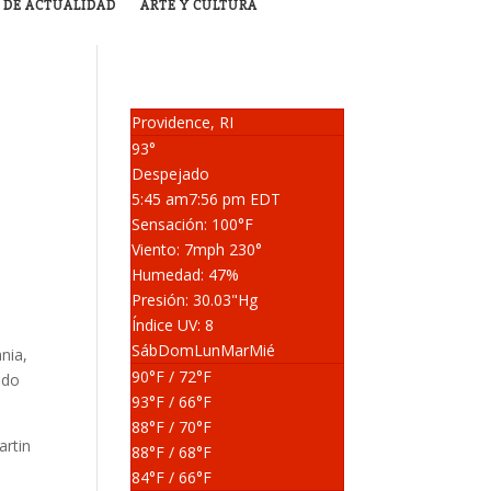
 DE ACTUALIDAD
ARTE Y CULTURA
Providence, RI
93°
Despejado
5:45 am
7:56 pm EDT
Sensación: 100
°F
Viento: 7
mph
230
°
Humedad: 47
%
Presión: 30.03
"Hg
Índice UV: 8
Sáb
Dom
Lun
Mar
Mié
nia,
90
°F
/ 72
°F
ado
93
°F
/ 66
°F
88
°F
/ 70
°F
artin
88
°F
/ 68
°F
84
°F
/ 66
°F