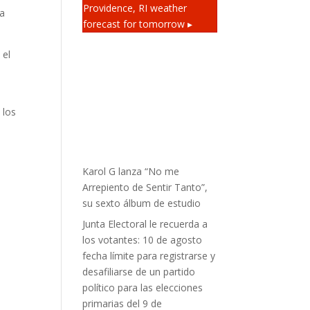
Providence, RI
weather
 a
forecast for tomorrow ▸
 el
 los
Karol G lanza “No me
Arrepiento de Sentir Tanto”,
su sexto álbum de estudio
Junta Electoral le recuerda a
los votantes: 10 de agosto
fecha límite para registrarse y
desafiliarse de un partido
político para las elecciones
primarias del 9 de