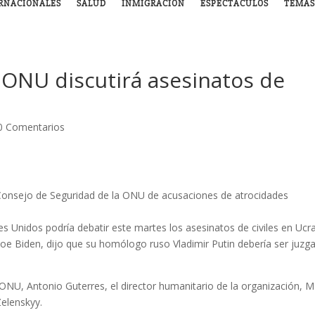
RNACIONALES
SALUD
INMIGRACIÓN
ESPECTÁCULOS
TEMAS
 ONU discutirá asesinatos de
0 Comentarios
 Consejo de Seguridad de la ONU de acusaciones de atrocidades
 Unidos podría debatir este martes los asesinatos de civiles en Ucra
 Joe Biden, dijo que su homólogo ruso Vladimir Putin debería ser juzg
a ONU, Antonio Guterres, el director humanitario de la organización, M
Zelenskyy.