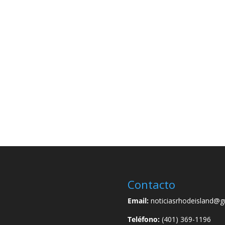
Contacto
Email:
noticiasrhodeisland@g
Teléfono:
(401) 369-1196