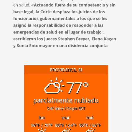
en salud.
«Actuando fuera de su competencia y sin
base legal, la Corte desplaza los juicios de los
funcionarios gubernamentales a los que se les
asignó la responsabilidad de responder a las
emergencias de salud en el lugar de trabajo”,
escribieron los jueces Stephen Breyer, Elena Kagan
y Sonia Sotomayor en una disidencia conjunta
PROVIDENCE, RI
77°
parcialmente nublado
5:47 am
7:54 pm EDT
lun
mar
mié
90
°F
/ 70
°F
88
°F
/ 64
°F
86
°F
/ 66
°F