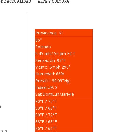
 DE ACTUALIDAD
ARTE Y CULTURA
Providence, RI
86°
Soleado
5:45 am
7:56 pm EDT
Sensación: 93
°F
Viento: 5
mph
290
°
Humedad: 66
%
Presión: 30.09
"Hg
Índice UV: 3
Sáb
Dom
Lun
Mar
Mié
90
°F
/ 72
°F
l
93
°F
/ 66
°F
90
°F
/ 72
°F
88
°F
/ 68
°F
86
°F
/ 66
°F
aron