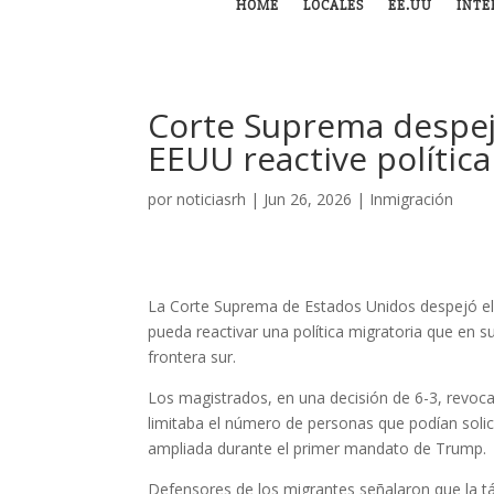
HOME
LOCALES
EE.UU
INTE
Corte Suprema despej
EEUU reactive política 
por
noticiasrh
|
Jun 26, 2026
|
Inmigración
La Corte Suprema de Estados Unidos despejó el
pueda reactivar una política migratoria que en su
frontera sur.
Los magistrados, en una decisión de 6-3, revocar
limitaba el número de personas que podían solic
ampliada durante el primer mandato de Trump.
Defensores de los migrantes señalaron que la tá