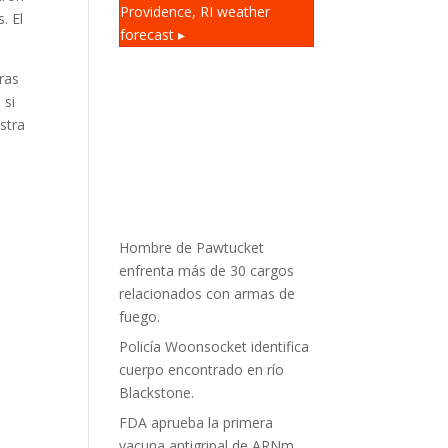
Providence, RI
weather
. El
forecast ▸
ras
 si
stra
Hombre de Pawtucket
enfrenta más de 30 cargos
relacionados con armas de
fuego.
Policía Woonsocket identifica
cuerpo encontrado en río
Blackstone.
FDA aprueba la primera
vacuna antigripal de ARNm