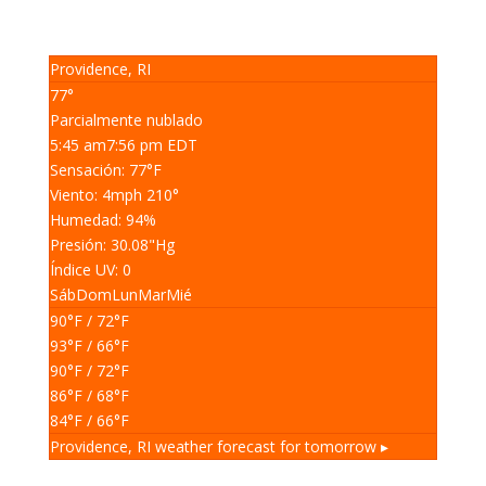
Providence, RI
77°
Parcialmente nublado
5:45 am
7:56 pm EDT
Sensación: 77
°F
Viento: 4
mph
210
°
Humedad: 94
%
Presión: 30.08
"Hg
Índice UV: 0
Sáb
Dom
Lun
Mar
Mié
90
°F
/ 72
°F
93
°F
/ 66
°F
90
°F
/ 72
°F
86
°F
/ 68
°F
84
°F
/ 66
°F
Providence, RI
weather forecast for tomorrow ▸