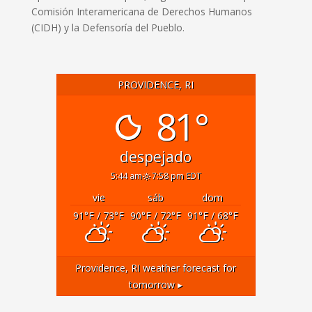
Comisión Interamericana de Derechos Humanos
(CIDH) y la Defensoría del Pueblo.
PROVIDENCE, RI
81°
despejado
5:44 am
7:58 pm EDT
vie
sáb
dom
91
°F
/ 73
°F
90
°F
/ 72
°F
91
°F
/ 68
°F
Providence, RI
weather forecast for
tomorrow ▸