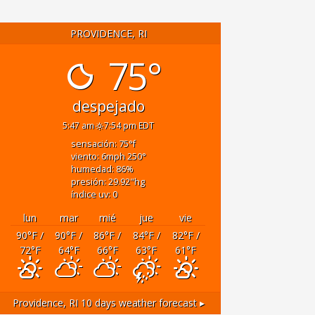
PROVIDENCE, RI
75°
despejado
5:47 am
7:54 pm EDT
sensación: 75
°f
viento: 6
mph
250
°
humedad: 86
%
presión: 29.92
"hg
índice uv: 0
lun
mar
mié
jue
vie
90
°F
/
90
°F
/
86
°F
/
84
°F
/
82
°F
/
72
°F
64
°F
66
°F
63
°F
61
°F
Providence, RI
10 days weather forecast ▸