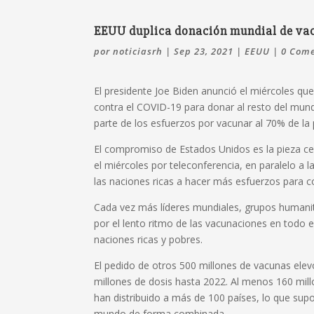
EEUU duplica donación mundial de va
por
noticiasrh
|
Sep 23, 2021
|
EEUU
|
0 Come
El presidente Joe Biden anunció el miércoles qu
contra el COVID-19 para donar al resto del mund
parte de los esfuerzos por vacunar al 70% de la
El compromiso de Estados Unidos es la pieza ce
el miércoles por teleconferencia, en paralelo a
las naciones ricas a hacer más esfuerzos para co
Cada vez más líderes mundiales, grupos humanita
por el lento ritmo de las vacunaciones en todo 
naciones ricas y pobres.
El pedido de otros 500 millones de vacunas ele
millones de dosis hasta 2022. Al menos 160 mi
han distribuido a más de 100 países, lo que sup
mundo de forma combinada.