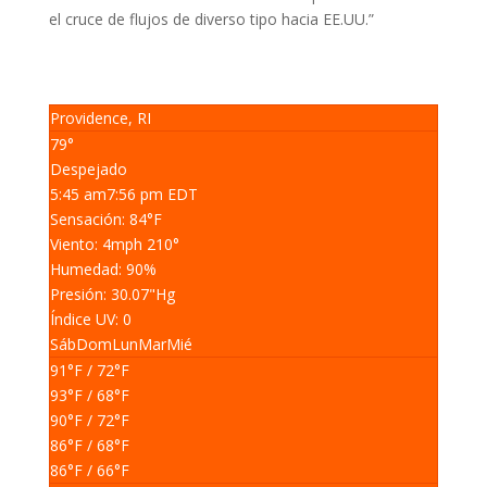
el cruce de flujos de diverso tipo hacia EE.UU.”
Providence, RI
79°
Despejado
5:45 am
7:56 pm EDT
Sensación: 84
°F
Viento: 4
mph
210
°
Humedad: 90
%
Presión: 30.07
"Hg
Índice UV: 0
Sáb
Dom
Lun
Mar
Mié
91
°F
/ 72
°F
93
°F
/ 68
°F
90
°F
/ 72
°F
86
°F
/ 68
°F
86
°F
/ 66
°F