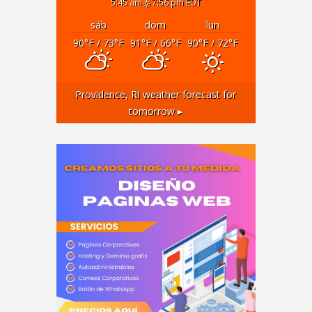
5:45 am
7:56 pm EDT
sáb
dom
lun
90
°F
/ 73
°F
91
°F
/ 66
°F
90
°F
/ 72
°F
Providence, RI
weather forecast for
tomorrow ▸