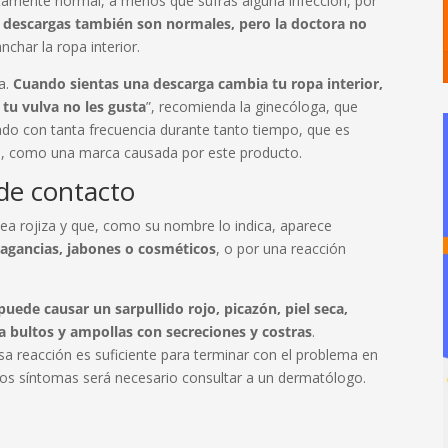
etamente normal, a menos que sufras alguna infección, por
 descargas también son normales, pero la doctora no
char la ropa interior.
ra.
Cuando sientas una descarga cambia tu ropa interior,
 tu vulva no les gusta
”, recomienda la ginecóloga, que
do con tanta frecuencia durante tanto tiempo, que es
lvas, como una marca causada por este producto.
 de contacto
ea rojiza y que, como su nombre lo indica, aparece
ragancias, jabones o cosméticos
, o por una reacción
puede causar un sarpullido rojo, picazón, piel seca,
ta bultos y ampollas con secreciones y costras
.
sa reacción es suficiente para terminar con el problema en
os síntomas será necesario consultar a un dermatólogo.