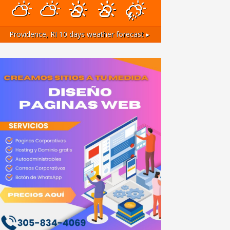
Providence, RI
10 days weather forecast ▸