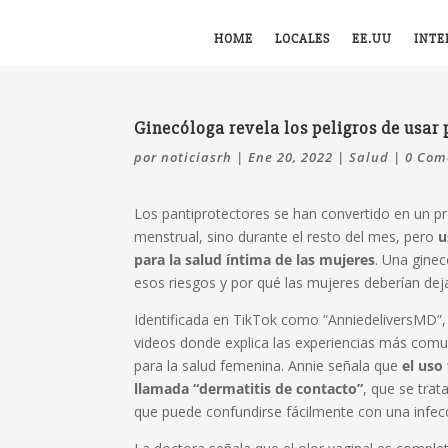
HOME
LOCALES
EE.UU
INTE
Ginecóloga revela los peligros de usar 
por
noticiasrh
|
Ene 20, 2022
|
Salud
|
0 Com
Los pantiprotectores se han convertido en un pr
menstrual, sino durante el resto del mes, pero
u
para la salud íntima de las mujeres
. Una gine
esos riesgos y por qué las mujeres deberían deja
Identificada en TikTok como “AnniedeliversMD”,
videos donde explica las experiencias más comun
para la salud femenina. Annie señala que
el uso
llamada “dermatitis de contacto”
, que se trat
que puede confundirse fácilmente con una infec