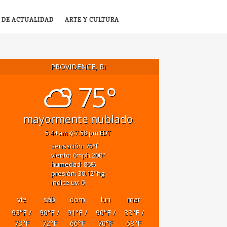
 DE ACTUALIDAD
ARTE Y CULTURA
PROVIDENCE, RI
75°
mayormente nublado
5:44 am
7:58 pm EDT
sensación: 75
°f
viento: 6
mph
200
°
humedad: 86
%
presión: 30.12
"hg
índice uv: 0
vie
sáb
dom
lun
mar
93
°F
/
90
°F
/
91
°F
/
90
°F
/
88
°F
/
73
°F
72
°F
66
°F
70
°F
68
°F