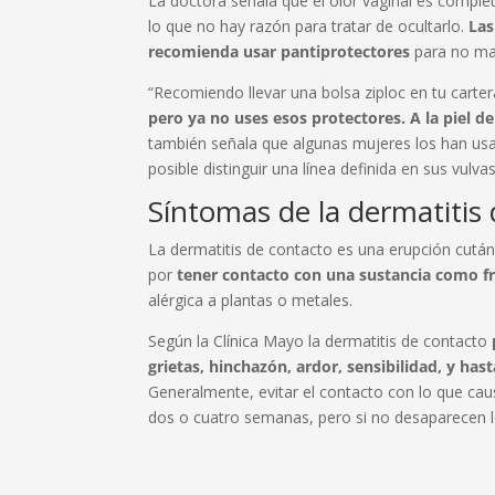
La doctora señala que el olor vaginal es compl
lo que no hay razón para tratar de ocultarlo.
Las
recomienda usar pantiprotectores
para no man
“Recomiendo llevar una bolsa ziploc en tu carte
pero ya no uses esos protectores. A la piel de
también señala que algunas mujeres los han usa
posible distinguir una línea definida en sus vu
Síntomas de la dermatitis
La dermatitis de contacto es una erupción cután
por
tener contacto con una sustancia como f
alérgica a plantas o metales.
Según la Clínica Mayo la dermatitis de contacto
grietas, hinchazón, ardor, sensibilidad, y has
Generalmente, evitar el contacto con lo que cau
dos o cuatro semanas, pero si no desaparecen l