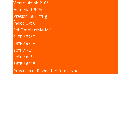
Viento: 4
mph
210
°
Humedad: 90
%
Presión: 30.07
"Hg
Índice UV: 0
Sáb
Dom
Lun
Mar
Mié
91
°F
/ 72
°F
93
°F
/ 68
°F
90
°F
/ 72
°F
86
°F
/ 68
°F
86
°F
/ 66
°F
Providence, RI
weather forecast ▸