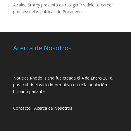
Alcalde Smiley presenta estrategia “craddle to career”
para escuelas públicas de Providence.
Acerca de Nosotros
Noticias Rhode Island fue creada el 4 de Enero 2016,
para cubrir el vacío informativo entre la población
hispano parlante
Contacto
__
Acerca de Nosotros