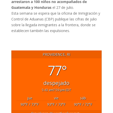
arrestaron a 100 niños no acompañados de
Guatemala y Honduras
el 27 de julio.
Esta semana se espera que la oficina de Inmigración y
Control de Aduanas (CBP) publique las cifras de julio
sobre la llegada inmigrantes a la frontera, donde se
establecen también las expulsiones.
PROVIDENCE, RI
77°
despejado
5:43 am
7:59 pm EDT
jue
vie
sáb
90
°F
/ 73
°F
93
°F
/ 73
°F
90
°F
/ 72
°F